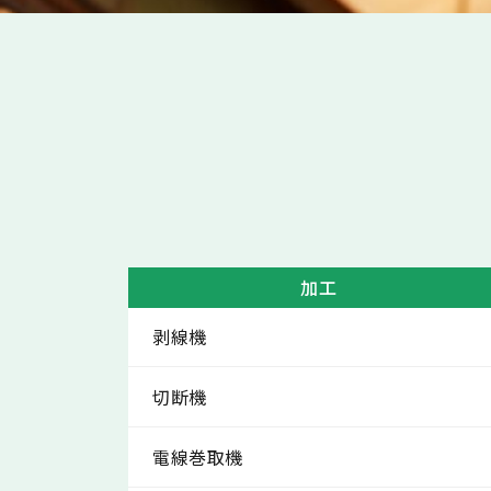
加工
剥線機
切断機
電線巻取機