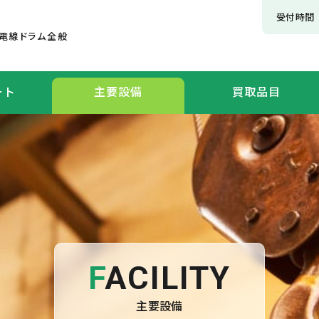
受付時間 
・電線ドラム全般
ート
主要設備
買取品目
FACILITY
主要設備